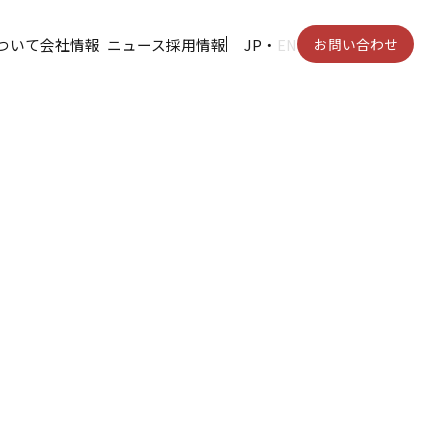
ついて
会社情報
ニュース
採用情報
JP
・
EN
お問い合わせ
の試行 ～
健、以下「オプテ
代田区、代表取締役