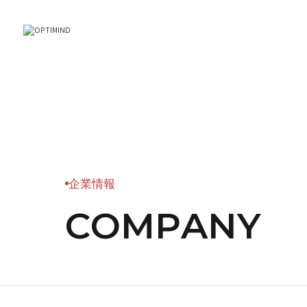
企業情報
C
O
M
P
A
N
Y