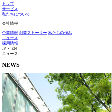
トップ
サービス
私たちについて
会社情報
企業情報
創業ストーリー
私たちの強み
ニュース
採用情報
JP
・
EN
ニュース
N
E
W
S