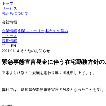
トップ
サービス
私たちについて
会社情報
企業情報
創業ストーリー
私たちの強み
ニュース
採用情報
JP
・
EN
2021.01.14
その他のお知らせ
緊急事態宣言発令に伴う在宅勤務方針の
平素より格別のご愛顧を賜わり厚く御礼申し上げます。
弊社では、愛知県が緊急事態宣言の対象となったことを受け