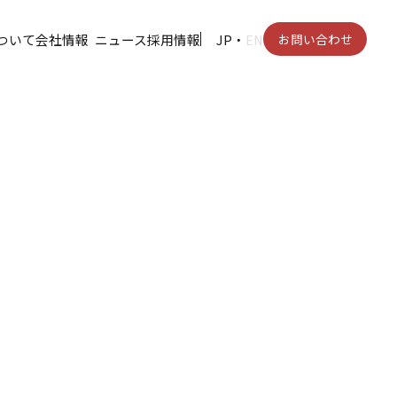
ついて
会社情報
ニュース
採用情報
JP
・
EN
お問い合わせ
をリアルタイム
行・走行データ