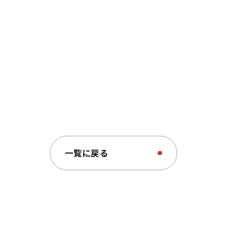
見学させていただく機会を何度かいただきましたが、動態
イバーからの電話に対応しながら、瞬時に状況を把握し、
しい業務を行なっています。そんな多忙な管理者の方の業
いという思いでプロダクトを作りました。
いう合理的な意味合いだけでなく、業務負荷を減らすこと
取る心の余裕をもってもらいたいという思いが詰まっていま
一覧に戻る