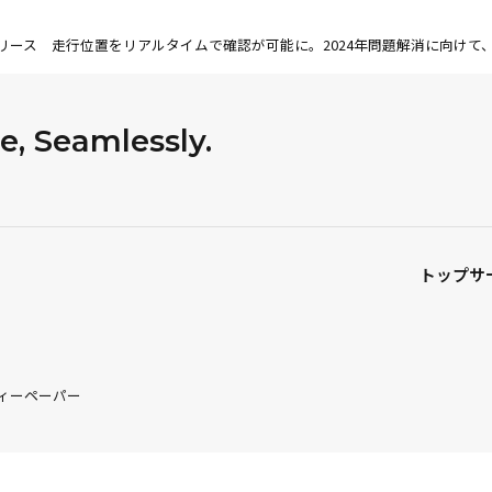
」リリース 走行位置をリアルタイムで確認が可能に。2024年問題解消に向け
, Seamlessly.
トップ
サ
ィーペーパー