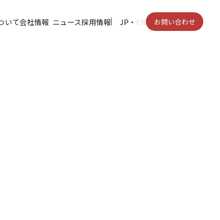
ついて
会社情報
ニュース
採用情報
JP
・
EN
お問い合わせ
な顧客依頼もすぐ
ッフを最適計算