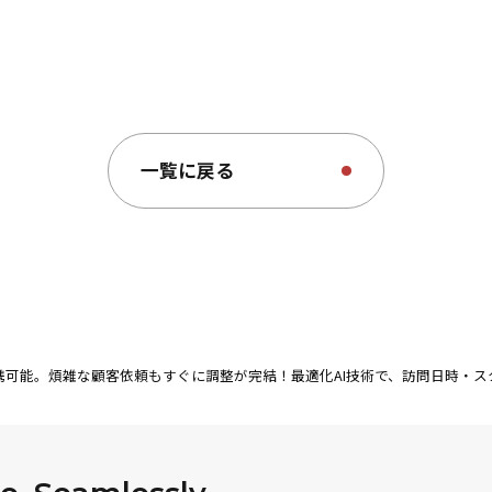
jp/main/html/rd/p/000000049.000034529.html
一覧に戻る
連携可能。煩雑な顧客依頼もすぐに調整が完結！最適化AI技術で、訪問日時・スタ