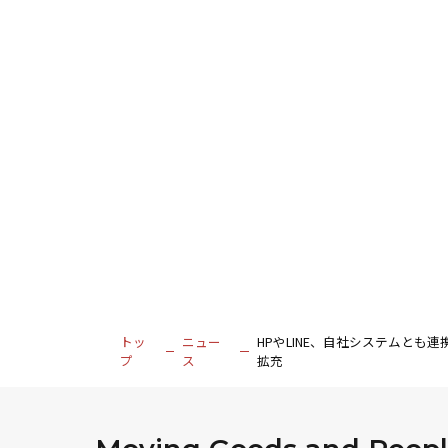
▼詳細はこちら
https://prtimes.
トッ
ニュー
HPやLINE、自社システムとも
プ
ス
拡充