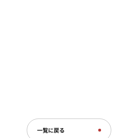
来場料： 事前登録した場合のみ無料
無料来場登録はこちらから
一覧に戻る