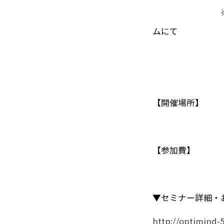
※本セミナー
ムにて
「後日視聴
【開催場所】 オ
【参加費】 
▼セミナー詳細・
http://optimind-