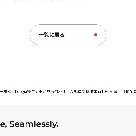
一覧に戻る
ー開催】Loogia操作デモが見られる！「AI配車で稼働車両10％削減 自動
, Seamlessly.